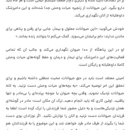
بر اثر تصادف نابینا شده و دیگری دچار ضعف سیستم ایمنی است و هر ماه باید
دارو بگیرد. این حیوانات از زنجیره حیات وحش جدا شده‌اند و این دامپزشک
داوطلبانه از آنان نگهداری می‌کند.
خودش می‌گوید: «این حیوانات معلول و بیمار، جایی برای رفتن و پناهی برای
ماندن ندارند؛ دلم برایشان می‌سوزد. کمک می‌کنم تا بتوانند زنده بمانند.»
او در این پناهگاه از ۱۰۰ حیوان نگهداری می‌کند و جالب آن که تمامی
فعالیت‌های این دامپزشک برای تیمار و درمان و حفظ گونه‌های حیات وحش
کاملا داوطلبانه و رایگان است.
امینی معتقد است باید در حق حیوانات محبت منطقی داشته باشیم و برای
تحقق این امر توصیه می‌کند: «به بچه‌های حیات وحش دست نزنید. به لانه
حیوانات نزدیک نشوید. وقتی بچه حیوان یا جوجه پرنده‌ای را بی‌مادر و تنها
یافتید، اولین کاری که باید انجام دهید، ترک آن مکان است؛ مادر در گوشه‌ای
همان نزدیکی‌هاست و به دلیل حضور شما فرزندش را ترک کرده است؛ لطفا به
فرزندان حیوانات دست نزنید و آنان را نوازش نکنید. اگر نوزادان بوی دست
شما را بگیرند از طرف مادر طرد خواهند شد و این موضوع را به فرزندانتان هم