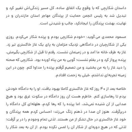
داستان شکارچی که با وقوع یک اتفاق ساده، کل مسیر زندگی‌اش تغییر کرد و
تبدیل شد به رئیس انجمن حمایت از پرندگان مهاجر استان مازندران و در
نهایت، بهشت پرندگان را ایجادکرد، جالب و شنیدنی است.
مسعود محمدی می گوید: «خودم شکارچی بودم و پرنده شکار می‌کردم. روزی
یکی از شکارچیان در دامگاهی نزدیک منزلمان به پای یک غاز خاکستری تیر زد.
غاز به طرف خانه ما آمد و در زمینمان نشست. رفتم تا قبل از شکارچی بگیرمش،
پرنده پرواز کرد و در بغلم نشست؛ گویی به من پناه آورده بود. شکارچی که صحنه
را دید غاز را به من بخشید و من تصمیم گرفتم پرنده را مداوا کنم. چون در این
زمینه تجربه‌ای نداشتم، خیلی به زحمت افتادم.
خلاصه بعد از ۴۰ روز که غاز خاکستری کاملا بهبود یافت، او را به دامگاه خودش
بردم تا رهاسازی کنم. خاطرم هست آن روز دامگاه در سکوت غرق بود و هیچ
صدایی از آن شنیده نمی‌شد، اما پرنده را که رها کردم، هلهله‌ای کل دامگاه را
دربرگرفت. هنوز آن صدا در ذهنم زنگ می‌زند؛ احساس کردم همه پرندگان و
خود غاز خاکستری در حال تشکر از من هستند. لذتی تمام وجودم را در بر گرفت؛
لذتی که در هیچ دوره‌ای از شکار آن را لمس نکرده بودم. از آن به بعد شکار را