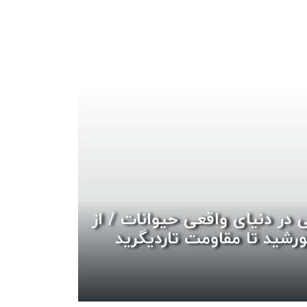
ی در دنیای واقعی حیوانات / از
رشید تا مقاومت تاردیگرید