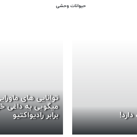
حیوانات وحشی
توانایی های ماورای
میگویی به داغی خو
دارد!
برابر رادیواکتیو