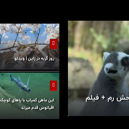
روز گربه در ژاپن | ویدئو
وحش رم + فیلم
این ماهی کمیاب با پاهای کوچک
اقیانوس قدم میزند