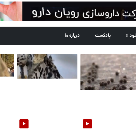
لود
پادکست
درباره ما