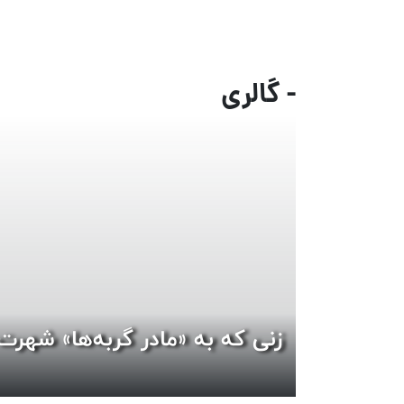
- گالری
زنی که به «مادر گربه‌ها» شهرت 