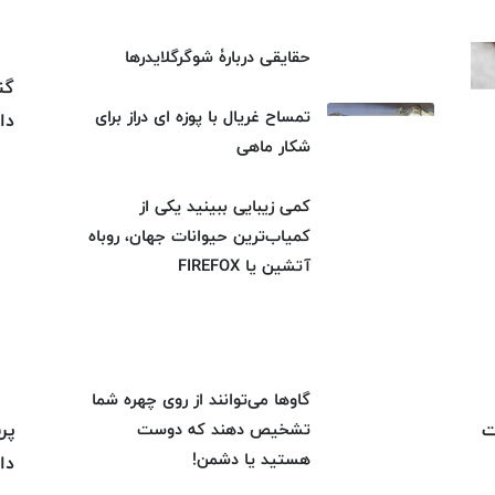
حقایقی دربارۀ شوگرگلایدرها
گن
تمساح غریال با پوزه ای دراز برای
دا
شکار ماهی
کمی زیبایی ببینید یکی از
کمیاب‌ترین حیوانات جهان، روباه
آتشین یا FIREFOX
گاوها می‌توانند از روی چهره شما
ت
پر
تشخیص دهند که دوست
هستید یا دشمن!
دا