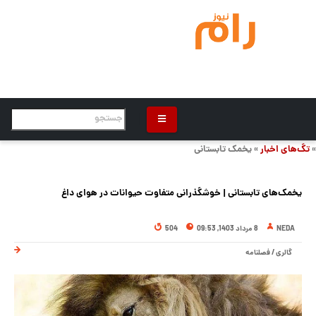
»
تگ‌های اخبار
» یخمک تابستانی
یخمک‌های تابستانی | خوشگذرانی متفاوت حیوانات در هوای داغ
NEDA
8 مرداد 1403, 09:53
504
گالری
/
فصلنامه