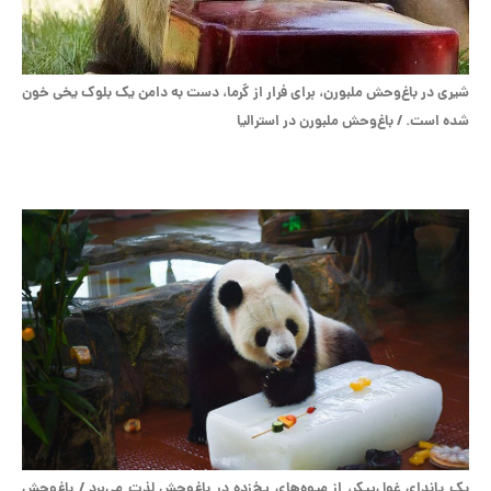
شیری در باغ‌وحش ملبورن، برای فرار از گرما، دست به دامن یک بلوک یخی خون
شده است. / باغ‌وحش ملبورن در استرالیا
یک پاندای غول‌پیکر، از میوه‌های یخ‌زده در باغ‌وحش لذت می‌برد / باغ‌وحش