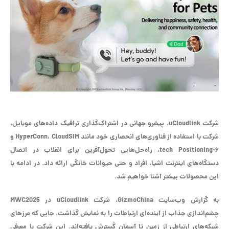
شرکت uCloudlink، پیشرو جهانی در اشتراک‌گذاری ترافیک داده‌های موبایل،
شرکت با استفاده از فناوری‌های انحصاری خود مانند HyperConn، CloudSIM و
۶-tech Positioning، راه‌حل‌هایی تحول‌آفرین برای انقلاب در اتصال
دستگاه‌های اینترنت اشیا، افراد و حتی حیوانات خانگی ارائه داد. در ادامه با
این محصولات بیشتر آشنا خواهیم شد.
به گزارش وب‌سایت GizmoChina، شرکت uCloudlink در MWC2025
چشم‌اندازی جذاب از آینده‌ای ارتباطات را به نمایش گذاشت، جایی که مرزهای
شبکه‌های ارتباطی از زمین تا آسمان گسترش یافته‌اند. این شرکت با معرفی