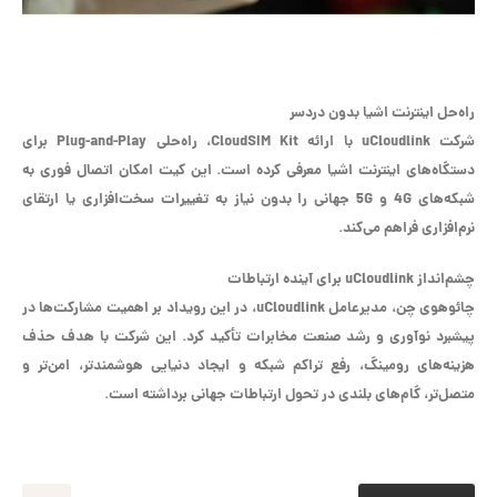
راه‌حل اینترنت اشیا بدون دردسر
شرکت uCloudlink با ارائه CloudSIM Kit، راه‌حلی Plug-and-Play برای
دستگاه‌های اینترنت اشیا معرفی کرده است. این کیت امکان اتصال فوری به
شبکه‌های 4G و 5G جهانی را بدون نیاز به تغییرات سخت‌افزاری یا ارتقای
نرم‌افزاری فراهم می‌کند.
چشم‌انداز uCloudlink برای آینده‌ ارتباطات
چائوهوی چن، مدیرعامل uCloudlink، در این رویداد بر اهمیت مشارکت‌ها در
پیشبرد نوآوری و رشد صنعت مخابرات تأکید کرد. این شرکت با هدف حذف
هزینه‌های رومینگ، رفع تراکم شبکه و ایجاد دنیایی هوشمندتر، امن‌تر و
متصل‌تر، گام‌های بلندی در تحول ارتباطات جهانی برداشته است.