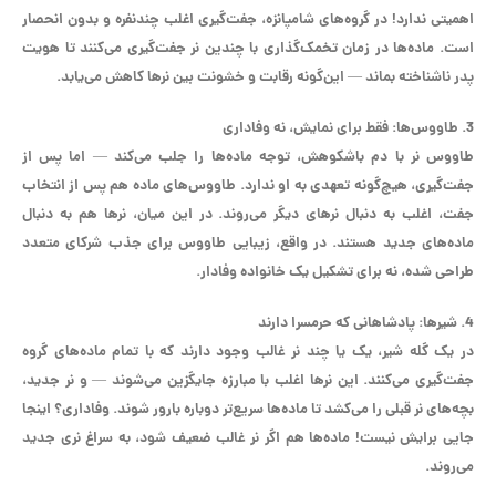
اهمیتی ندارد! در گروه‌های شامپانزه، جفت‌گیری اغلب چندنفره و بدون انحصار
است. ماده‌ها در زمان تخمک‌گذاری با چندین نر جفت‌گیری می‌کنند تا هویت
پدر ناشناخته بماند — این‌گونه رقابت و خشونت بین نرها کاهش می‌یابد.
3. طاووس‌ها:
فقط برای نمایش، نه وفاداری
طاووس نر با دم باشکوهش، توجه ماده‌ها را جلب می‌کند — اما پس از
جفت‌گیری، هیچ‌گونه تعهدی به او ندارد. طاووس‌های ماده هم پس از انتخاب
جفت، اغلب به دنبال نرهای دیگر می‌روند. در این میان، نرها هم به دنبال
ماده‌های جدید هستند. در واقع، زیبایی طاووس برای جذب شرکای متعدد
طراحی شده، نه برای تشکیل یک خانواده وفادار.
4. شیرها:
پادشاهانی که حرمسرا دارند
در یک گله شیر، یک یا چند نر غالب وجود دارند که با تمام ماده‌های گروه
جفت‌گیری می‌کنند. این نرها اغلب با مبارزه جایگزین می‌شوند — و نر جدید،
بچه‌های نر قبلی را می‌کشد تا ماده‌ها سریع‌تر دوباره بارور شوند. وفاداری؟ اینجا
جایی برایش نیست! ماده‌ها هم اگر نر غالب ضعیف شود، به سراغ نری جدید
می‌روند.