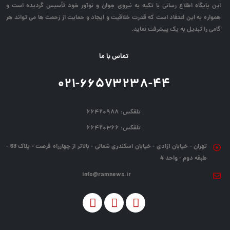
این پایگاه اطلاع رسانی با تکیه به نیروی جوان و نوآور خود تأسیس گردیده است و
همواره به این اعتقاد است که قدرت خلاقیت و ایجاد و حمایت از زحمت ها می تواند هر
گامی را تبدیل به یک پیشرفت نماید.
تماس با ما
۰۲۱-۶۶۵۷۳۲۳۸-۴۴
تلفکس:
۶۶۴۲۰۹۸۸
تلفکس:
۶۶۴۲۰۳۶۶
تهران - خیابان آزادی - خیابان اسکندری شمالی - بالاتر از چهارراه فرصت - پلاک 63 -
طبقه دوم - واحد 4
info@ramnews.ir