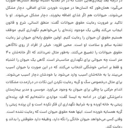
در درجه بعد بیماری‌هایی است که در اثر تغذیه اشتباه توسط انسان‌ها صورت
می‌گیرد؛ همان‌طور که انسان‌ها در صورت خوردن غذای اضافی، دچار مشکل
می‌شوند، حیوانات هم اگر غذای اضافه بخورند، دچار مشکل می‌شوند. او با
تاکید بر ضرورت رعایت حقوق حیوانات گفت: منطق انسانی، شرع و قانون
ایجاب می‌کند وقتی یک موجود زنده‌ای را می‌خواهیم نگهداری کنیم، موظف
هستیم حقوق آن حیوان را رعایت کنیم. اولین حقوق پایه‌ای حیوان نیز رعایت
تغذیه سالم و سلامت او است. محبی افزود: خیلی از افراد از روی ناآگاهی
حقوق حیوانات را تضییع می‌کنند، به‌طور مثال نمی‌دانند که اگر خانه‌شان ۴۰
متر است چه حیوانی برای نگهداری مناسب‌تر است. گاهی یک حیوان را اشتباه
و فقط بر اساس خوشگلی انتخاب می‌کنند که در این صورت یا حیوان آسیب
می‌بیند یا به خانه‌شان آسیب وارد می‌شود یا خودشان دچار آسیب می‌شوند.
برای مثال درخصوص سگ و گربه رعایت نکردن این نکات در درازمدت مشکلات
اندام حرکتی یا چاقی برای حیوان به وجود می‌آورد. موسس و مدیر بیمارستان
دامپزشکی تهران در ادامه به ایسنا گفت: مواردی داشته‌ایم که فرد پرنده‌ای
زینتی به خانه‌ آورده و به شرایط نگهداری آن فکر نکرده است و آن پرنده زینتی را
گربه همسایه خورده است. اینها همه حقوق حیوان است که رعایت نشده است.
وقتی کسی می‌خواهد حیوان خانگی را نگه دارد، وظیفه دارد حقوقش را بداند و
رعایت کند.