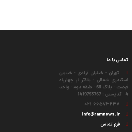
تماس با ما
تهران - خیابان آزادی - خیابان
اسکندری شمالی - بالاتر از چهارراه
فرصت - پلاک 63 - طبقه دوم - واحد
4 - کدپستی : 1419793767
۰۲۱-۶۶۵۷۳۲۳۸
info@ramnews.ir
فرم تماس